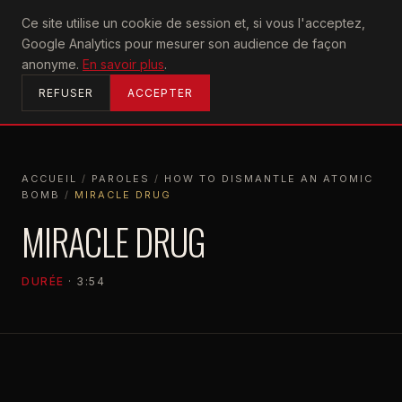
U2
Ce site utilise un cookie de session et, si vous l'acceptez,
achtung
Google Analytics pour mesurer son audience de façon
ACCUEIL
anonyme.
En savoir plus
.
REFUSER
ACCEPTER
ACCUEIL
/
PAROLES
/
HOW TO DISMANTLE AN ATOMIC
BOMB
/
MIRACLE DRUG
ACCUEIL
PAROLES
HOW TO DISMANTLE AN ATOMIC BOMB
M
MIRACLE DRUG
DURÉE
· 3:54
HOW TO DISMANTLE AN ATOMIC BOMB
2004