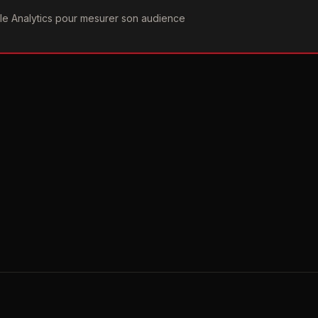
ogle Analytics pour mesurer son audience
COGRAPHIE
PAROLES
VIDÉOGRAPHIE
FORUMS
TEAM