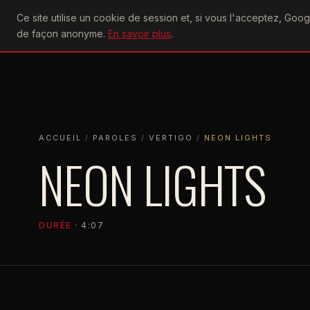
U2
Ce site utilise un cookie de session et, si vous l'acceptez, Go
achtung
ACTU
CONCERTS
DIS
de façon anonyme.
En savoir plus
.
ACCUEIL
ACCUEIL
PAROLES
VERTIGO
NEON LIGHTS
ACCUEIL
/
PAROLES
/
VERTIGO
/
NEON LIGHTS
NEON LIGHTS
DURÉE
· 4:07
VERTIGO
2004