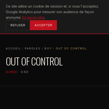
U2
Ce site utilise un cookie de session et, si vous l'acceptez,
achtung
Google Analytics pour mesurer son audience de façon
ACCUEIL
anonyme.
En savoir plus
.
REFUSER
ACCEPTER
ACCUEIL
/
PAROLES
/
BOY
/
OUT OF CONTROL
ACCUEIL
PAROLES
BOY
OUT OF CONTROL
OUT OF CONTROL
DURÉE
· 3:50
BOY
1980