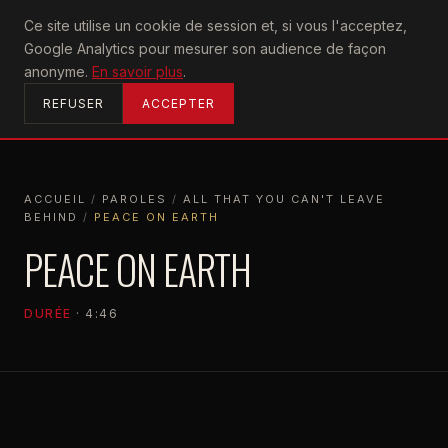
U2
Ce site utilise un cookie de session et, si vous l'acceptez,
achtung
Google Analytics pour mesurer son audience de façon
ACCUEIL
anonyme.
En savoir plus
.
REFUSER
ACCEPTER
ACCUEIL
/
PAROLES
/
ALL THAT YOU CAN'T LEAVE
BEHIND
/
PEACE ON EARTH
ACCUEIL
PAROLES
ALL THAT YOU CAN'T LEAVE BEHIND
PEA
PEACE ON EARTH
DURÉE
· 4:46
ALL THAT YOU CAN'T LEAVE BEHIND
2000