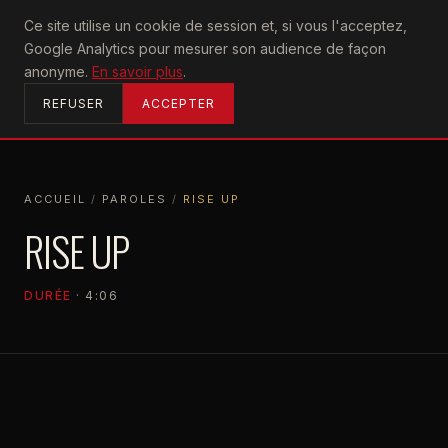
U2
Ce site utilise un cookie de session et, si vous l'acceptez,
achtung
Google Analytics pour mesurer son audience de façon
ACCUEIL
anonyme.
En savoir plus
.
REFUSER
ACCEPTER
ACCUEIL
/
PAROLES
/
RISE UP
ACCUEIL
PAROLES
RISE UP
RISE UP
DURÉE
· 4:06