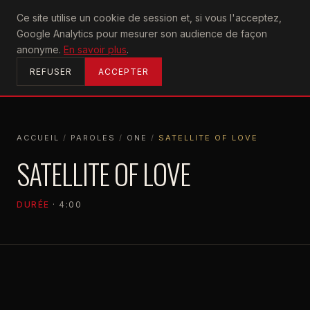
U2
Ce site utilise un cookie de session et, si vous l'acceptez,
achtung
Google Analytics pour mesurer son audience de façon
ACCUEIL
anonyme.
En savoir plus
.
REFUSER
ACCEPTER
ACCUEIL
/
PAROLES
/
ONE
/
SATELLITE OF LOVE
ACCUEIL
PAROLES
ONE
SATELLITE OF LOVE
SATELLITE OF LOVE
DURÉE
· 4:00
ONE
1992