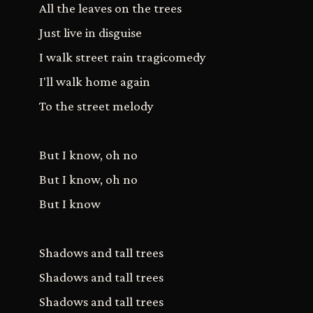
All the leaves on the trees
Just live in disguise
I walk street rain tragicomedy
I'll walk home again
To the street melody
But I know, oh no
But I know, oh no
But I know
Shadows and tall trees
Shadows and tall trees
Shadows and tall trees