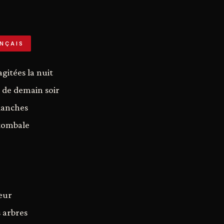
NÇAIS
gitées la nuit
 de demain soir
lanches
tombale
ieur
s arbres