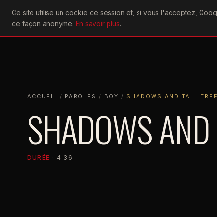
U2
Ce site utilise un cookie de session et, si vous l'acceptez, Go
achtung
ACTU
CONCERTS
DIS
de façon anonyme.
En savoir plus
.
ACCUEIL
ACCUEIL
PAROLES
BOY
SHADOWS AND TALL TREES
ACCUEIL
/
PAROLES
/
BOY
/
SHADOWS AND TALL TRE
SHADOWS AND 
DURÉE
· 4:36
BOY
1980