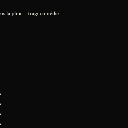
us la pluie – tragi-comédie
s
s
s
s