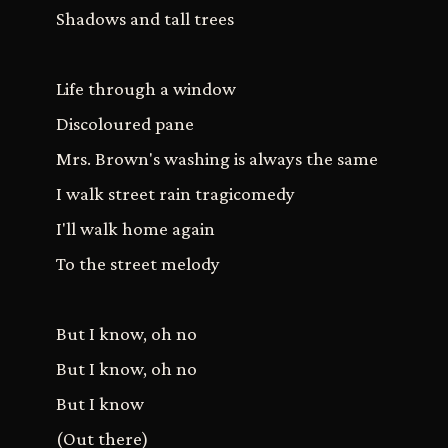
Shadows and tall trees
Life through a window
Discoloured pane
Mrs. Brown's washing is always the same
I walk street rain tragicomedy
I'll walk home again
To the street melody
But I know, oh no
But I know, oh no
But I know
(Out there)