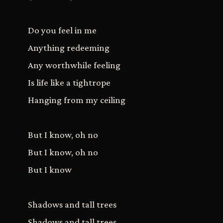
Do you feel in me
Anything redeeming
Any worthwhile feeling
Is life like a tightrope
Hanging from my ceiling
But I know, oh no
But I know, oh no
But I know
Shadows and tall trees
Shadows and tall trees