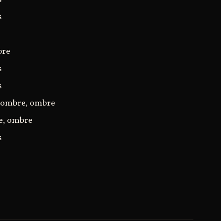
s
bre
s
s
 ombre, ombre
e, ombre
s