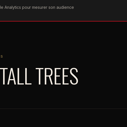
ogle Analytics pour mesurer son audience
COGRAPHIE
PAROLES
VIDÉOGRAPHIE
FORUMS
TEAM
ES
TALL TREES