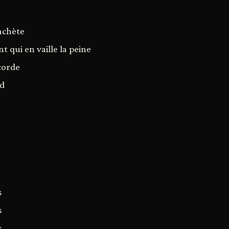
achète
 qui en vaille la peine
corde
nd
s
s
s