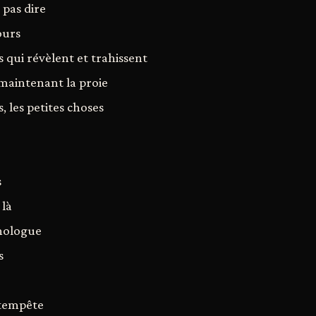
 pas dire
ours
s qui révèlent et trahissent
 maintenant la proie
, les petites choses
s
 là
onologue
s
 tempête