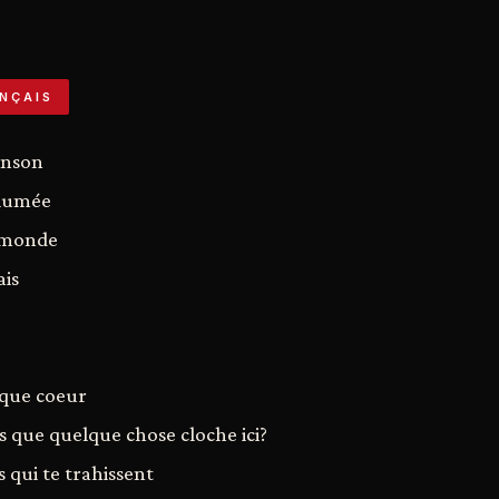
NÇAIS
anson
llumée
 monde
ais
e
aque coeur
is que quelque chose cloche ici?
s qui te trahissent