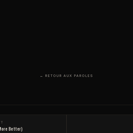
← RETOUR AUX PAROLES
NT
More Better)