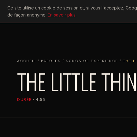
U2
Ce site utilise un cookie de session et, si vous l'acceptez, Go
achtung
ACTU
CONCERTS
DIS
de façon anonyme.
En savoir plus
.
ACCUEIL
ACCUEIL
PAROLES
SONGS OF EXPERIENCE
THE LITTLE
ACCUEIL
/
PAROLES
/
SONGS OF EXPERIENCE
/
THE L
THE LITTLE THI
DURÉE
· 4:55
SONGS OF EX