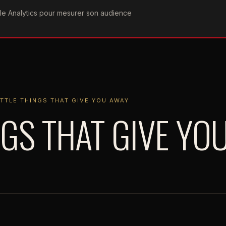
ogle Analytics pour mesurer son audience
COGRAPHIE
PAROLES
VIDÉOGRAPHIE
FORUMS
TEAM
 THINGS THAT GIVE YOU AWAY
ITTLE THINGS THAT GIVE YOU AWAY
NGS THAT GIVE YO
PERIENCE
2017