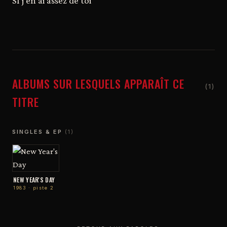
SI j'en ai assez de toi
ALBUMS SUR LESQUELS APPARAÎT CE
(1)
TITRE
SINGLES & EP
(1)
NEW YEAR'S DAY
1983 · piste 2