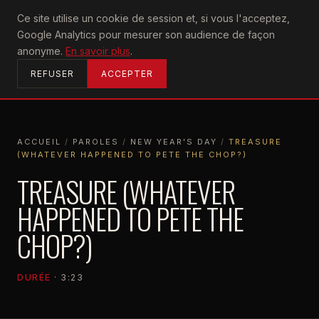
U2
Ce site utilise un cookie de session et, si vous l'acceptez,
achtung
Google Analytics pour mesurer son audience de façon
ACCUEIL
anonyme.
En savoir plus
.
REFUSER
ACCEPTER
ACCUEIL
/
PAROLES
/
NEW YEAR'S DAY
/
TREASURE
(WHATEVER HAPPENED TO PETE THE CHOP?)
ACCUEIL
PAROLES
NEW YEAR'S DAY
TREASURE (WHATEVER HAPPENED TO PETE THE CHOP?)
TREASURE (WHATEVER
HAPPENED TO PETE THE
CHOP?)
DURÉE
· 3:23