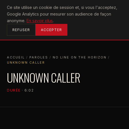
U2
Ce site utilise un cookie de session et, si vous l'acceptez,
achtung
Google Analytics pour mesurer son audience de façon
ACCUEIL
anonyme.
En savoir plus
.
REFUSER
ACCEPTER
ACCUEIL
/
PAROLES
/
NO LINE ON THE HORIZON
/
UNKNOWN CALLER
ACCUEIL
PAROLES
NO LINE ON THE HORIZON
UNKNOWN CALLER
UNKNOWN CALLER
DURÉE
· 6:02
NO LINE ON THE HORIZON
2009