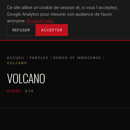
U2
Ce site utilise un cookie de session et, si vous l'acceptez,
achtung
Google Analytics pour mesurer son audience de façon
ACCUEIL
anonyme.
En savoir plus
.
REFUSER
ACCEPTER
ACCUEIL
/
PAROLES
/
SONGS OF INNOCENCE
/
VOLCANO
ACCUEIL
PAROLES
SONGS OF INNOCENCE
VOLCANO
VOLCANO
DURÉE
· 3:14
SONGS OF INNOCENCE
2014