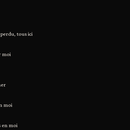
perdu, tous ici
r moi
her
en moi
s en moi