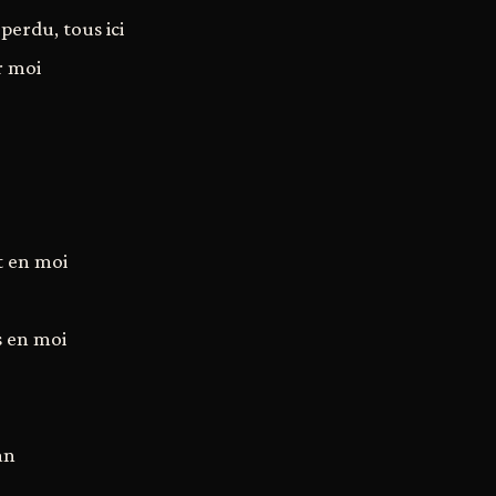
perdu, tous ici
r moi
 en moi
s en moi
an