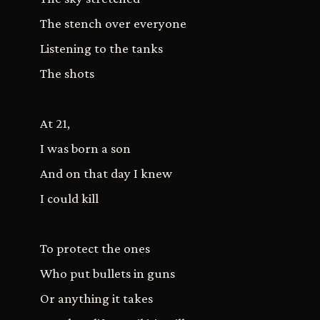
The stench over everyone
Listening to the tanks
The shots
At 21,
I was born a son
And on that day I knew
I could kill
To protect the ones
Who put bullets in guns
Or anything it takes