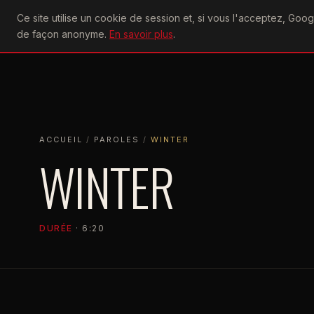
U2
Ce site utilise un cookie de session et, si vous l'acceptez, Go
achtung
ACTU
CONCERTS
DIS
de façon anonyme.
En savoir plus
.
ACCUEIL
ACCUEIL
PAROLES
WINTER
ACCUEIL
/
PAROLES
/
WINTER
WINTER
DURÉE
· 6:20