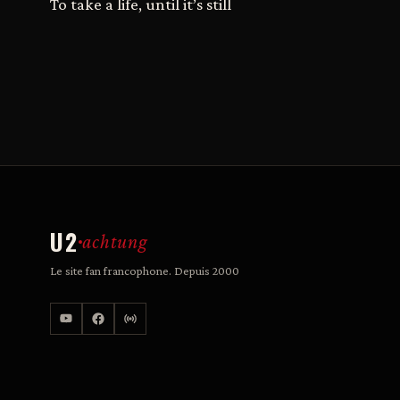
To take a life, until it’s still
U2
achtung
Le site fan francophone. Depuis 2000