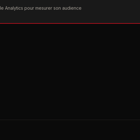
ogle Analytics pour mesurer son audience
COGRAPHIE
PAROLES
VIDÉOGRAPHIE
FORUMS
TEAM