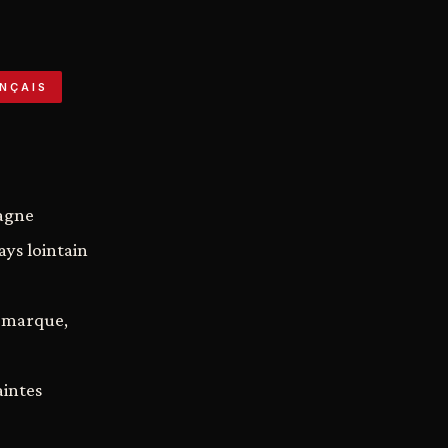
NÇAIS
agne
ays lointain
e marque,
aintes