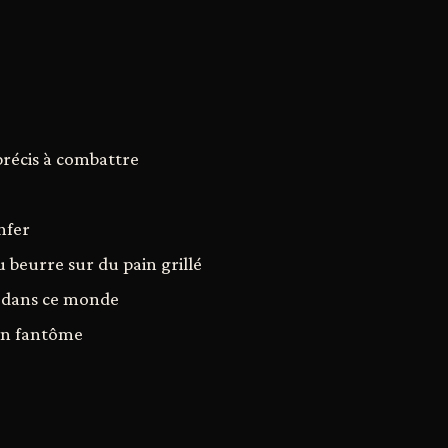
précis à combattre
nfer
eurre sur du pain grillé
e dans ce monde
un fantôme