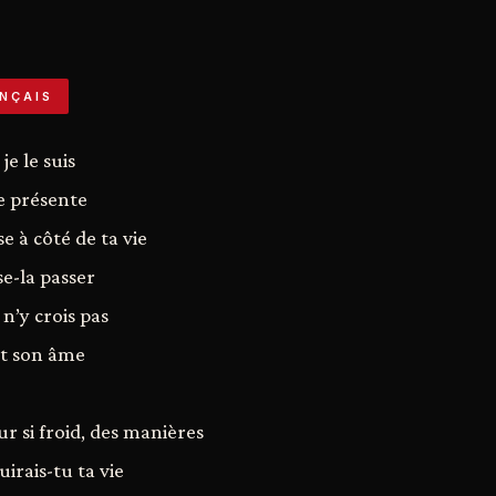
NÇAIS
e le suis
e présente
se à côté de ta vie
se-la passer
 n’y crois pas
et son âme
 si froid, des manières
uirais-tu ta vie