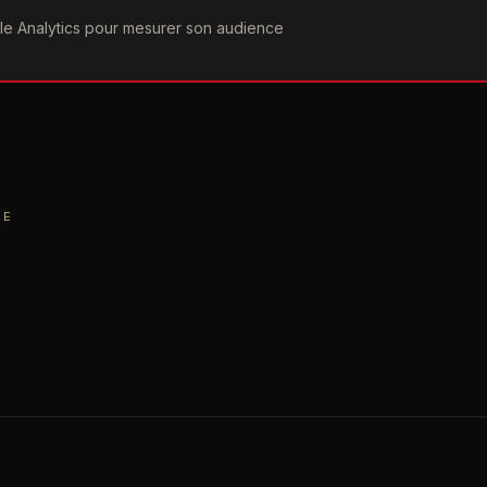
ogle Analytics pour mesurer son audience
COGRAPHIE
PAROLES
VIDÉOGRAPHIE
FORUMS
TEAM
RE