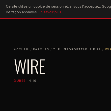
U2
Ce site utilise un cookie de session et, si vous l'acceptez, Go
achtung
ACTU
CONCERTS
DIS
de façon anonyme.
En savoir plus
.
ACCUEIL
ACCUEIL
PAROLES
THE UNFORGETTABLE FIRE
WIRE
ACCUEIL
/
PAROLES
/
THE UNFORGETTABLE FIRE
/
WI
WIRE
DURÉE
· 4:19
THE UNFORGETTABLE FIRE
1984