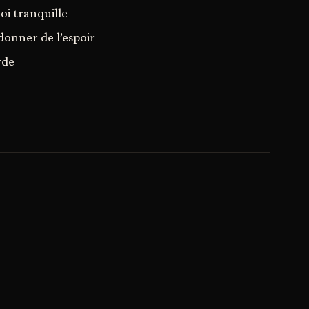
moi tranquille
 donner de l’espoir
rde