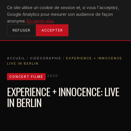
U2
Ce site utilise un cookie de session et, si vous l'acceptez,
achtung
Google Analytics pour mesurer son audience de façon
ACCUEIL
anonyme.
En savoir plus
.
REFUSER
ACCEPTER
ACCUEIL
/
VIDÉOGRAPHIE
/
EXPERIENCE + INNOCENCE:
LIVE IN BERLIN
ACCUEIL
VIDÉOGRAPHIE
EXPERIENCE + INNOCENCE: LIVE IN BERLIN
·
2020
CONCERT FILMÉ
EXPERIENCE + INNOCENCE: LIVE
IN BERLIN