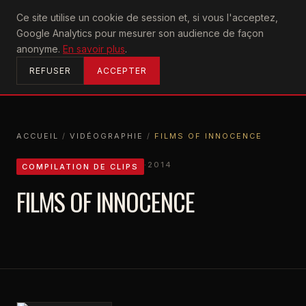
U2
Ce site utilise un cookie de session et, si vous l'acceptez,
achtung
Google Analytics pour mesurer son audience de façon
ACCUEIL
anonyme.
En savoir plus
.
REFUSER
ACCEPTER
ACCUEIL
/
VIDÉOGRAPHIE
/
FILMS OF INNOCENCE
ACCUEIL
VIDÉOGRAPHIE
FILMS OF INNOCENCE
·
2014
COMPILATION DE CLIPS
FILMS OF INNOCENCE