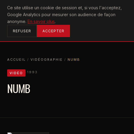
U2
Ce site utilise un cookie de session et, si vous l'acceptez,
achtung
Google Analytics pour mesurer son audience de façon
ACCUEIL
anonyme.
En savoir plus
.
REFUSER
ACCEPTER
ACCUEIL
/
VIDÉOGRAPHIE
/
NUMB
ACCUEIL
VIDÉOGRAPHIE
NUMB
·
1993
VIDÉO
NUMB