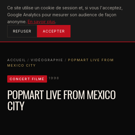
U2
Ce site utilise un cookie de session et, si vous l'acceptez,
achtung
Google Analytics pour mesurer son audience de façon
ACCUEIL
anonyme.
En savoir plus
.
REFUSER
ACCEPTER
ACCUEIL
/
VIDÉOGRAPHIE
/
POPMART LIVE FROM
MEXICO CITY
ACCUEIL
VIDÉOGRAPHIE
POPMART LIVE FROM MEXICO CITY
·
1998
CONCERT FILMÉ
POPMART LIVE FROM MEXICO
CITY