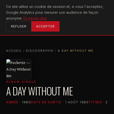
U2
Ce site utilise un cookie de session et, si vous l'acceptez,
achtung
Google Analytics pour mesurer son audience de façon
ACCUEIL
anonyme.
En savoir plus
.
REFUSER
ACCEPTER
ACCUEIL
/
DISCOGRAPHIE
/
A DAY WITHOUT ME
ACCUEIL
DISCOGRAPHIE
A DAY WITHOUT ME
ALBUM SINGLE
A DAY WITHOUT ME
ANNÉE
· 1980
DATE DE SORTIE
· 1 AOÛT 1980
TITRES
· 2