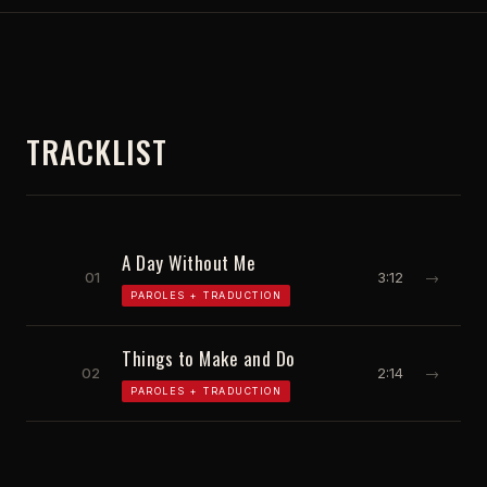
TRACKLIST
A Day Without Me
01
3:12
→
PAROLES + TRADUCTION
Things to Make and Do
02
2:14
→
PAROLES + TRADUCTION