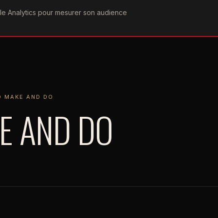
ogle Analytics pour mesurer son audience
COGRAPHIE
PAROLES
VIDÉOGRAPHIE
FORUMS
TEAM
E AND DO
O MAKE AND DO
E AND DO