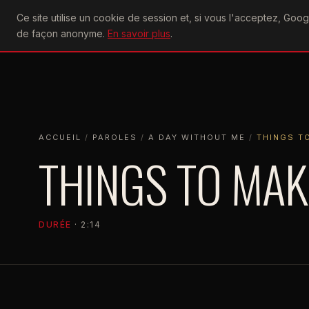
U2
Ce site utilise un cookie de session et, si vous l'acceptez, Go
achtung
ACTU
CONCERTS
DIS
de façon anonyme.
En savoir plus
.
ACCUEIL
ACCUEIL
PAROLES
A DAY WITHOUT ME
THINGS TO MAK
ACCUEIL
/
PAROLES
/
A DAY WITHOUT ME
/
THINGS T
THINGS TO MAK
DURÉE
· 2:14
A DAY WITHOUT ME
1980