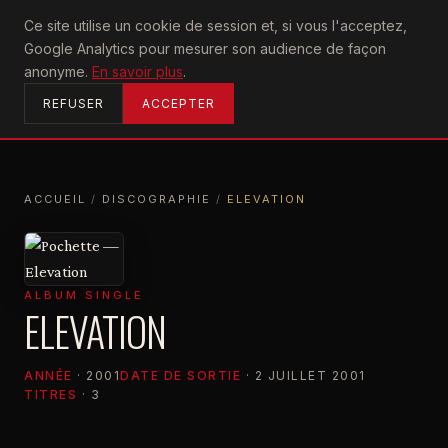
U2
Ce site utilise un cookie de session et, si vous l'acceptez,
achtung
Google Analytics pour mesurer son audience de façon
ACCUEIL
anonyme.
En savoir plus
.
REFUSER
ACCEPTER
ACCUEIL
/
DISCOGRAPHIE
/
ELEVATION
ACCUEIL
DISCOGRAPHIE
ELEVATION
ALBUM SINGLE
ELEVATION
ANNÉE
· 2001
DATE DE SORTIE
· 2 JUILLET 2001
TITRES
· 3