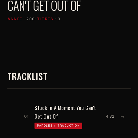
CAN'T GET OUT OF
ANNÉE
· 2001
TITRES
· 3
TRACKLIST
Stuck In A Moment You Can't
Get Out Of
01
4:32
→
PAROLES + TRADUCTION