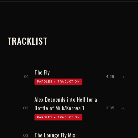
TRACKLIST
The Fly
01
4:29
→
PAROLES + TRADUCTION
Alex Descends into Hell for a
Bottle of Milk/Korova 1
02
3:35
→
PAROLES + TRADUCTION
The Lounge Fly Mix
03