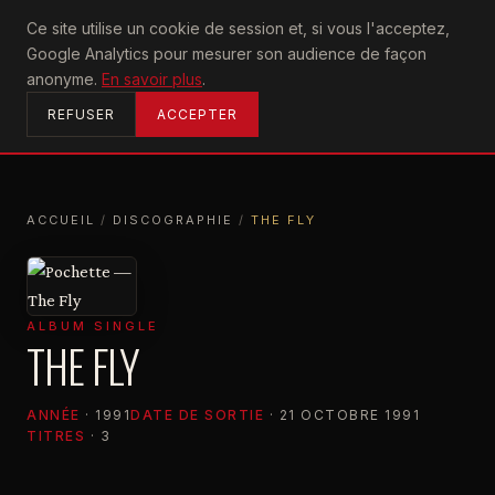
U2
Ce site utilise un cookie de session et, si vous l'acceptez,
achtung
Google Analytics pour mesurer son audience de façon
ACCUEIL
anonyme.
En savoir plus
.
REFUSER
ACCEPTER
ACCUEIL
/
DISCOGRAPHIE
/
THE FLY
ACCUEIL
DISCOGRAPHIE
THE FLY
ALBUM SINGLE
THE FLY
ANNÉE
· 1991
DATE DE SORTIE
· 21 OCTOBRE 1991
TITRES
· 3