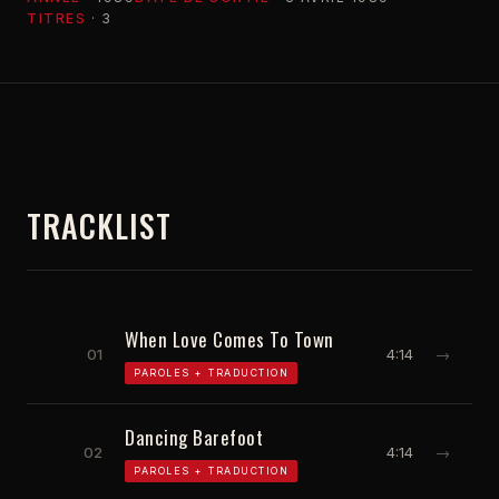
TITRES
· 3
TRACKLIST
When Love Comes To Town
01
4:14
→
PAROLES + TRADUCTION
Dancing Barefoot
02
4:14
→
PAROLES + TRADUCTION