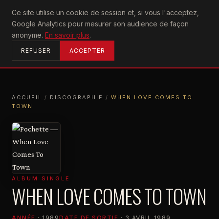
U2
Ce site utilise un cookie de session et, si vous l'acceptez,
achtung
Google Analytics pour mesurer son audience de façon
ACCUEIL
anonyme.
En savoir plus
.
REFUSER
ACCEPTER
ACCUEIL
/
DISCOGRAPHIE
/
WHEN LOVE COMES TO
TOWN
ACCUEIL
DISCOGRAPHIE
WHEN LOVE COMES TO TOWN
ALBUM SINGLE
WHEN LOVE COMES TO TOWN
ANNÉE
· 1989
DATE DE SORTIE
· 3 AVRIL 1989