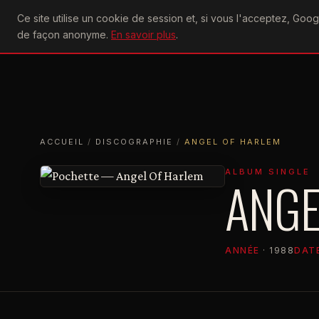
U2
Ce site utilise un cookie de session et, si vous l'acceptez, Go
achtung
ACTU
CONCERTS
DIS
de façon anonyme.
En savoir plus
.
ACCUEIL
ACCUEIL
DISCOGRAPHIE
ANGEL OF HARLEM
ACCUEIL
/
DISCOGRAPHIE
/
ANGEL OF HARLEM
ALBUM SINGLE
ANGE
ANNÉE
· 1988
DATE