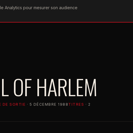
ogle Analytics pour mesurer son audience
COGRAPHIE
PAROLES
VIDÉOGRAPHIE
FORUMS
TEAM
L OF HARLEM
 DE SORTIE
· 5 DÉCEMBRE 1988
TITRES
· 2