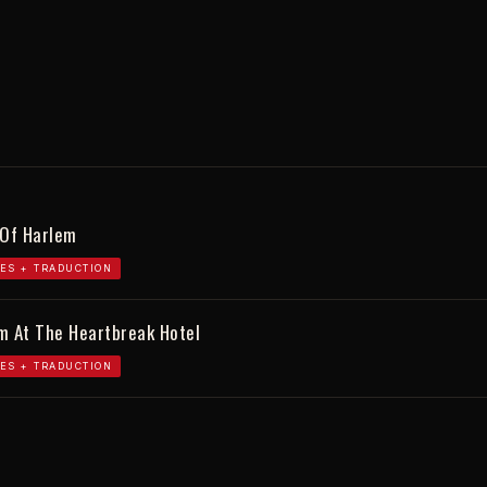
 Of Harlem
ES + TRADUCTION
m At The Heartbreak Hotel
ES + TRADUCTION