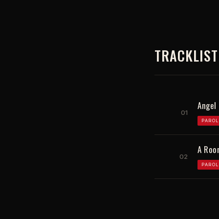
TRACKLIST
Angel
01
PAROL
A Roo
02
PAROL