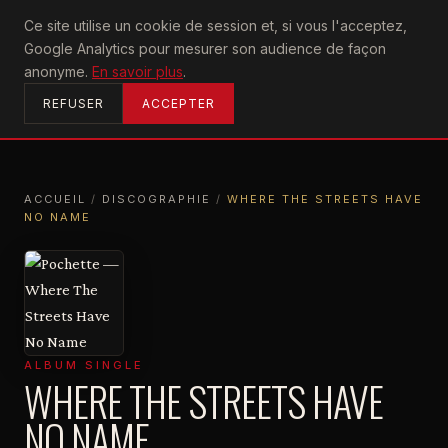
U2
Ce site utilise un cookie de session et, si vous l'acceptez,
achtung
Google Analytics pour mesurer son audience de façon
ACCUEIL
anonyme.
En savoir plus
.
REFUSER
ACCEPTER
ACCUEIL
/
DISCOGRAPHIE
/
WHERE THE STREETS HAVE
NO NAME
ACCUEIL
DISCOGRAPHIE
WHERE THE STREETS HAVE NO NAME
ALBUM SINGLE
WHERE THE STREETS HAVE
NO NAME