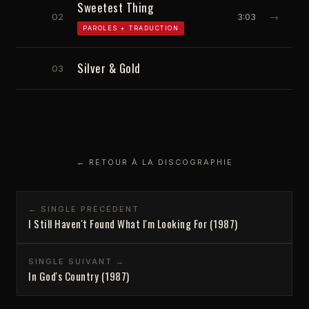
Sweetest Thing
02
3:03
→
PAROLES + TRADUCTION
Silver & Gold
03
← RETOUR À LA DISCOGRAPHIE
← SINGLE PRÉCÉDENT
I Still Haven't Found What I'm Looking For (1987)
SINGLE SUIVANT →
In God's Country (1987)