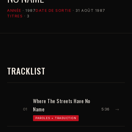
ANNÉE
· 1987
DATE DE SORTIE
· 31 AOÛT 1987
TITRES
· 3
TRACKLIST
Where The Streets Have No
Name
01
5:36
→
PAROLES + TRADUCTION