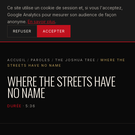
U2
Ce site utilise un cookie de session et, si vous l'acceptez,
achtung
Google Analytics pour mesurer son audience de façon
ACCUEIL
anonyme.
En savoir plus
.
REFUSER
ACCEPTER
ACCUEIL
/
PAROLES
/
THE JOSHUA TREE
/
WHERE THE
STREETS HAVE NO NAME
ACCUEIL
PAROLES
THE JOSHUA TREE
WHERE THE STREETS HAVE NO NAME
WHERE THE STREETS HAVE
NO NAME
DURÉE
· 5:36
THE JOSHUA TREE
1987