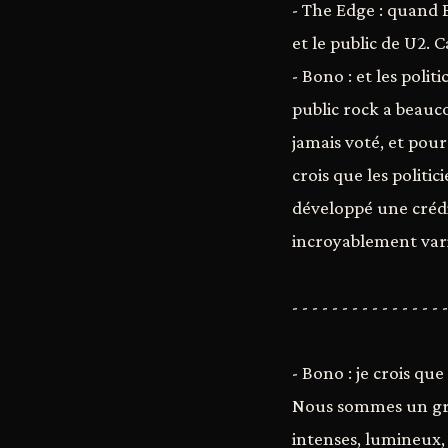
- The Edge : quand 
et le public de U2.
- Bono : et les poli
public rock a beauc
jamais voté, et pour 
crois que les politic
développé une crédib
incroyablement varié
- - - - - - - - - - - - - - - -
- Bono : je crois qu
Nous sommes un grou
intenses, lumineux,