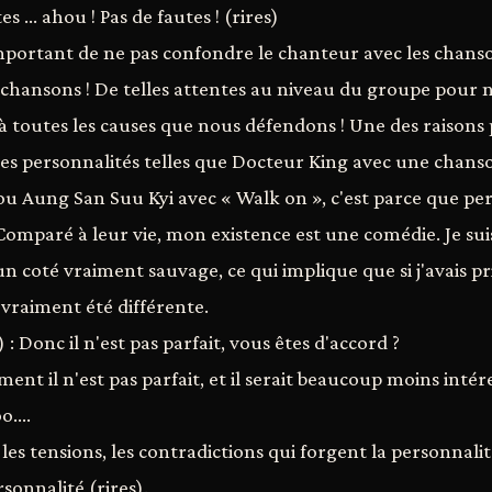
s ... ahou ! Pas de fautes ! (rires)
 important de ne pas confondre le chanteur avec les chansons
 chansons ! De telles attentes au niveau du groupe pour n
à toutes les causes que nous défendons ! Une des raisons 
des personnalités telles que Docteur King avec une chan
ou Aung San Suu Kyi avec « Walk on », c'est parce que pe
. Comparé à leur vie, mon existence est une comédie. Je sui
 un coté vraiment sauvage, ce qui implique que si j'avais p
 vraiment été différente.
: Donc il n'est pas parfait, vous êtes d'accord ?
nt il n'est pas parfait, et il serait beaucoup moins intéress
oo….
 les tensions, les contradictions qui forgent la personnali
sonnalité (rires).