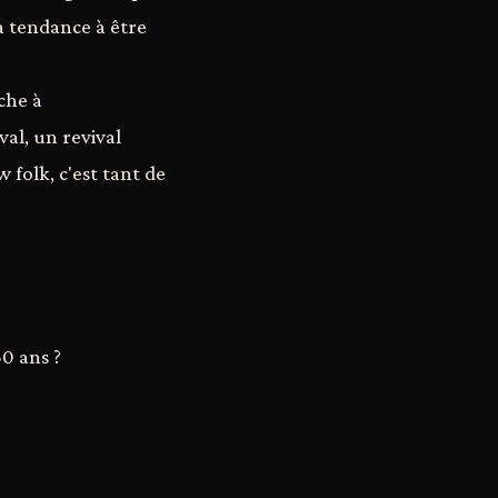
 a tendance à être
che à
al, un revival
 folk, c'est tant de
0 ans ?