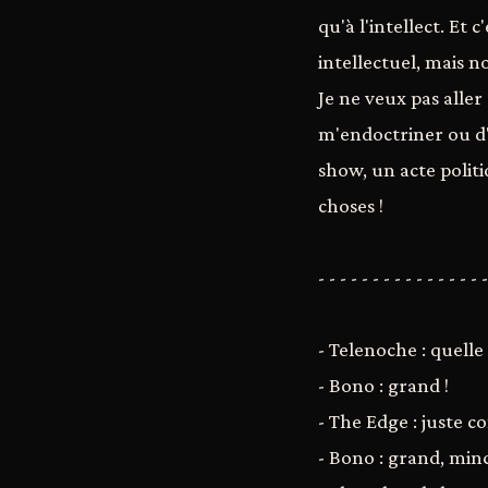
qu'à l'intellect. Et
intellectuel, mais n
Je ne veux pas alle
m'endoctriner ou d'
show, un acte politi
choses !
- - - - - - - - - - - - - - - -
- Telenoche : quell
- Bono : grand !
- The Edge : juste c
- Bono : grand, minc