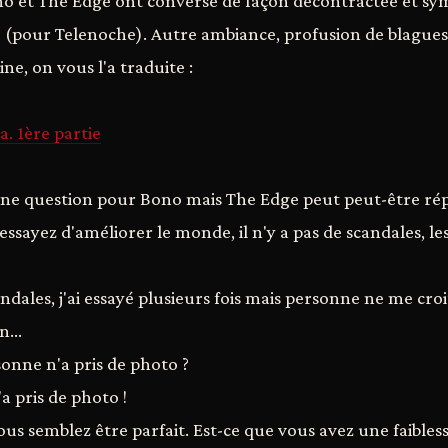
o et The Edge ont conversé de façon décontractée et sy
e (pour Telenoche). Autre ambiance, profusion de blagues 
ine, on vous l'a traduite :
. 1ère partie
 une question pour Bono mais The Edge peut peut-être ré
 essayez d'améliorer le monde, il n'y a pas de scandales, l
ndales, j'ai essayé plusieurs fois mais personne ne me croit
in…
sonne n'a pris de photo ?
a pris de photo !
ous semblez être parfait. Est-ce que vous avez une faibless