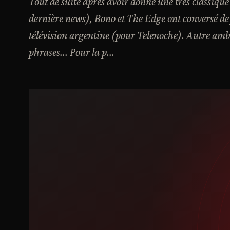
Tout de suite après avoir donné une très classique 
dernière news), Bono et The Edge ont conversé de
télévision argentine (pour Telenoche). Autre ambi
phrases... Pour la p...