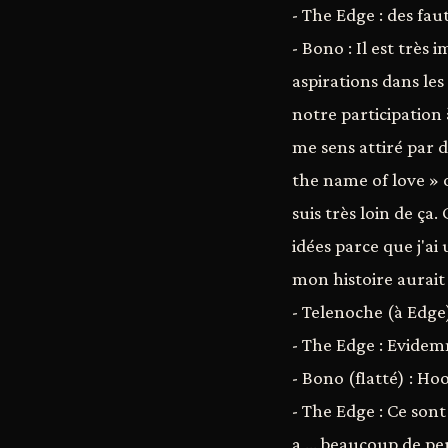
- The Edge : des faute
- Bono : Il est très
aspirations dans les
notre participation 
me sens attiré par 
the name of love » 
suis très loin de ça
idées parce que j'ai
mon histoire aurait
- Telenoche (à Edge) 
- The Edge : Evidemme
- Bono (flatté) : Ho
- The Edge : Ce sont
a … beaucoup de per