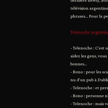
dernière news), Bon
télévision argentin
phrases... Pour la pe
Telenoche Argentina
- Telenoche : C'est
aidez les gens, vous
bonnes…
- Bono : pour les sca
nu d'un pub à Dubl
- Telenoche : et per
- Bono : personne n'
- Telenoche : mais v