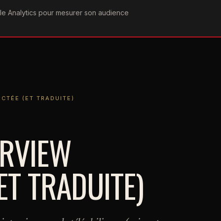
ogle Analytics pour mesurer son audience
COGRAPHIE
PAROLES
VIDÉOGRAPHIE
FORUMS
TEAM
(ET TRADUITE)
CTÉE (ET TRADUITE)
ERVIEW
ET TRADUITE)