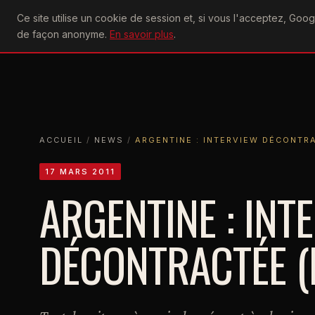
U2
Ce site utilise un cookie de session et, si vous l'acceptez, Go
achtung
ACTU
CONCERTS
DIS
de façon anonyme.
En savoir plus
.
ACCUEIL
ACCUEIL
NEWS
ARGENTINE : INTERVIEW DÉCONTRACTÉE 
ACCUEIL
/
NEWS
/
ARGENTINE : INTERVIEW DÉCONTRA
17 MARS 2011
ARGENTINE : INT
DÉCONTRACTÉE (