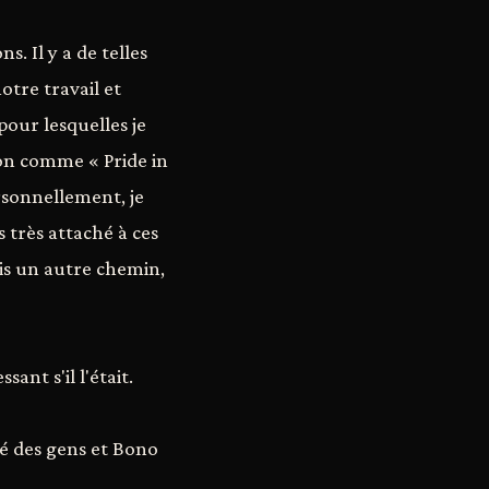
. Il y a de telles
otre travail et
pour lesquelles je
son comme « Pride in
rsonnellement, je
s très attaché à ces
ris un autre chemin,
ant s'il l'était.
té des gens et Bono