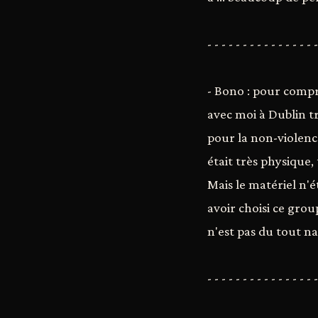
- - - - - - - - - - - - - - - -
- Bono : pour comp
avec moi à Dublin 
pour la non-violenc
était très physique,
Mais le matériel n'é
avoir choisi ce gro
n'est pas du tout na
- - - - - - - - - - - - - - - -