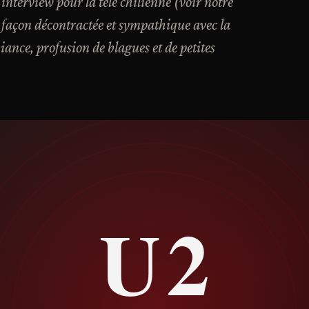
interview pour la télé chilienne (voir notre
 façon décontractée et sympathique avec la
ance, profusion de blagues et de petites