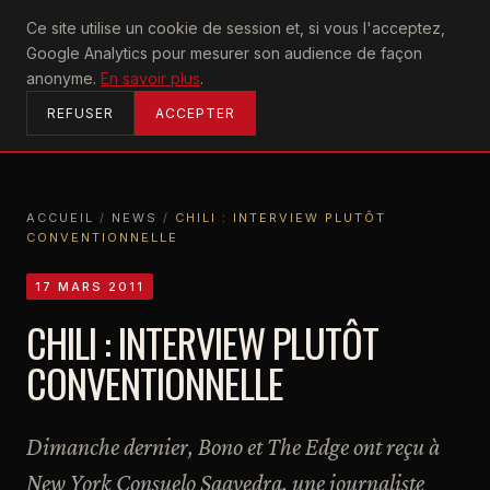
U2
Ce site utilise un cookie de session et, si vous l'acceptez,
achtung
Google Analytics pour mesurer son audience de façon
ACCUEIL
anonyme.
En savoir plus
.
REFUSER
ACCEPTER
ACCUEIL
/
NEWS
/
CHILI : INTERVIEW PLUTÔT
CONVENTIONNELLE
ACCUEIL
NEWS
CHILI : INTERVIEW PLUTÔT CONVENTIONNELLE
17 MARS 2011
CHILI : INTERVIEW PLUTÔT
CONVENTIONNELLE
Dimanche dernier, Bono et The Edge ont reçu à
New York Consuelo Saavedra, une journaliste