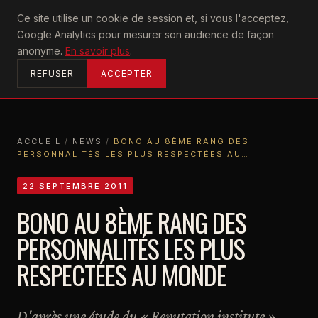
U2
Ce site utilise un cookie de session et, si vous l'acceptez,
achtung
Google Analytics pour mesurer son audience de façon
ACCUEIL
anonyme.
En savoir plus
.
REFUSER
ACCEPTER
ACCUEIL
/
NEWS
/
BONO AU 8ÈME RANG DES
PERSONNALITÉS LES PLUS RESPECTÉES AU…
ACCUEIL
NEWS
BONO AU 8ÈME RANG DES PERSONNALITÉS LES PLUS RESPECTÉES AU…
22 SEPTEMBRE 2011
BONO AU 8ÈME RANG DES
PERSONNALITÉS LES PLUS
RESPECTÉES AU MONDE
D'après une étude du « Reputation institute »