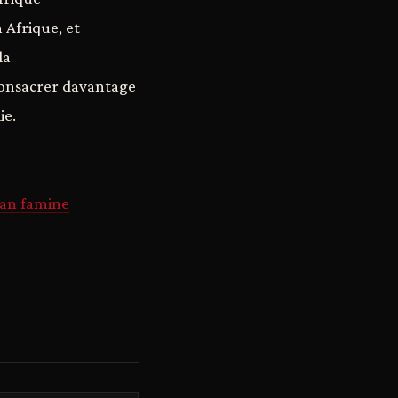
 Afrique, et
la
consacrer davantage
ie.
can famine