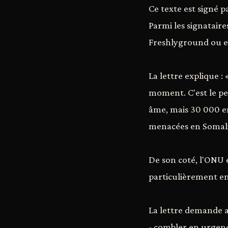
Ce texte est signé p
Parmi les signatair
Freshlyground ou e
La lettre explique 
moment. C'est le peu
âme, mais 30 000 en
menacées en Somalie
De son coté, l'ONU e
particulièrement en
La lettre demande a
- combler en urgence