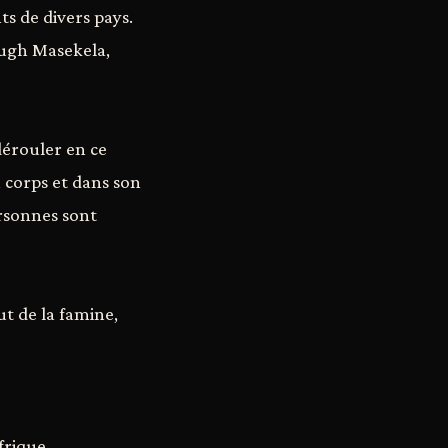
ts de divers pays.
 Hugh Masekela,
dérouler en ce
n corps et dans son
ersonnes sont
ut de la famine,
frique