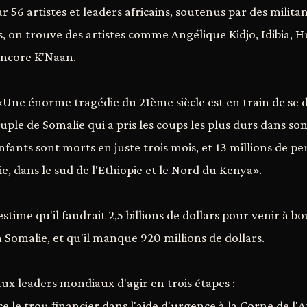
ar 56 artistes et leaders africains, soutenus par des militan
es, on trouve des artistes comme Angélique Kidjo, Idibia,
ncore K'Naan.
: «Une énorme tragédie du 21ème siècle est en train de se 
ple de Somalie qui a pris les coups les plus durs dans so
fants sont morts en juste trois mois, et 13 millions de p
, dans le sud de l'Ethiopie et le Nord du Kenya».
stime qu'il faudrait 2,5 billions de dollars pour venir à bo
 Somalie, et qu'il manque 920 millions de dollars.
ux leaders mondiaux d'agir en trois étapes :
 le trou financier dans l'aide d'urgence à la Corne de l'A