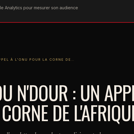
ogle Analytics pour mesurer son audience
COGRAPHIE
PAROLES
VIDÉOGRAPHIE
FORUMS
TEAM
À L'ONU POUR LA CORNE DE…
PPEL À L'ONU POUR LA CORNE DE…
U N'DOUR : UN APP
 CORNE DE L'AFRIQU