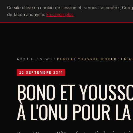
U2
Ce site utilise un cookie de session et, si vous l'acceptez, Go
achtung
ACTU
CONCERTS
DIS
de façon anonyme.
En savoir plus
.
ACCUEIL
ACCUEIL
NEWS
BONO ET YOUSSOU N'DOUR : UN APPEL 
ACCUEIL
/
NEWS
/
BONO ET YOUSSOU N'DOUR : UN A
22 SEPTEMBRE 2011
BONO ET YOUSSO
À L'ONU POUR LA