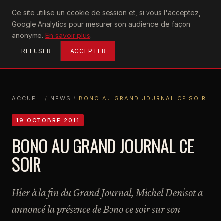
U2
Ce site utilise un cookie de session et, si vous l'acceptez,
achtung
Google Analytics pour mesurer son audience de façon
ACCUEIL
anonyme.
En savoir plus
.
REFUSER
ACCEPTER
ACCUEIL
/
NEWS
/
BONO AU GRAND JOURNAL CE SOIR
ACCUEIL
NEWS
BONO AU GRAND JOURNAL CE SOIR
19 OCTOBRE 2011
BONO AU GRAND JOURNAL CE
SOIR
Hier à la fin du Grand Journal, Michel Denisot a
annoncé la présence de Bono ce soir sur son