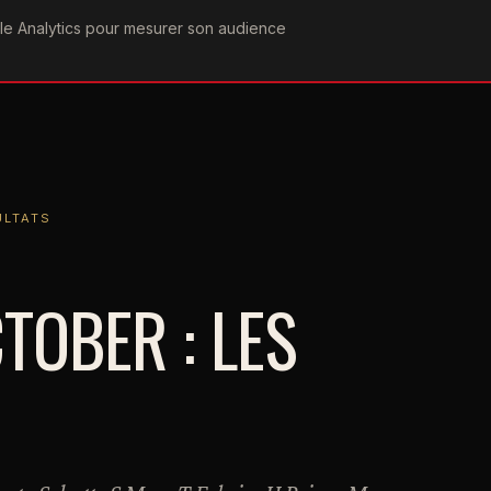
ogle Analytics pour mesurer son audience
COGRAPHIE
PAROLES
VIDÉOGRAPHIE
FORUMS
TEAM
S
ULTATS
OBER : LES