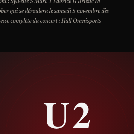
ont : Sylvette S Marc T Fabrice H Brieuc M
ober qui se déroulera le samedi 5 novembre dès
esse complète du concert : Hall Omnisports