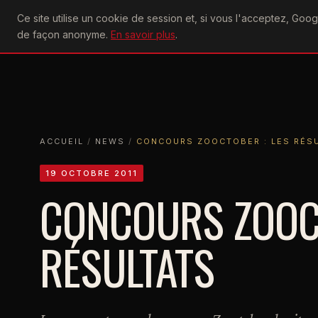
U2
Ce site utilise un cookie de session et, si vous l'acceptez, Go
achtung
ACTU
CONCERTS
DIS
de façon anonyme.
En savoir plus
.
ACCUEIL
ACCUEIL
NEWS
CONCOURS ZOOCTOBER : LES RÉSULTAT
ACCUEIL
/
NEWS
/
CONCOURS ZOOCTOBER : LES RÉS
19 OCTOBRE 2011
CONCOURS ZOOCT
RÉSULTATS