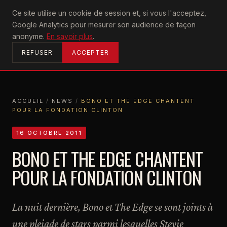
U2
Ce site utilise un cookie de session et, si vous l'acceptez,
achtung
Google Analytics pour mesurer son audience de façon
ACCUEIL
anonyme.
En savoir plus
.
REFUSER
ACCEPTER
ACCUEIL
/
NEWS
/
BONO ET THE EDGE CHANTENT
POUR LA FONDATION CLINTON
ACCUEIL
NEWS
BONO ET THE EDGE CHANTENT POUR LA FONDATION CLINTON
16 OCTOBRE 2011
BONO ET THE EDGE CHANTENT
POUR LA FONDATION CLINTON
La nuit dernière, Bono et The Edge se sont joints à
une pleiade de stars parmi lesquelles Stevie