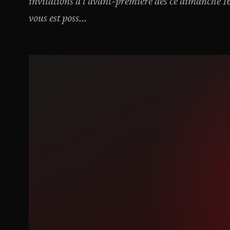
invitations à l'avant-première dès ce dimanche 16 o
vous est poss...