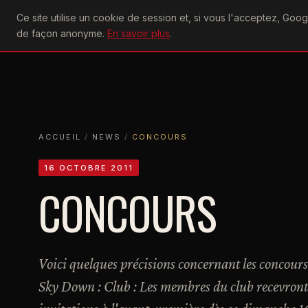
U2
Ce site utilise un cookie de session et, si vous l'acceptez, Go
achtung
ACTU
CONCERTS
DIS
de façon anonyme.
En savoir plus
.
ACCUEIL
ACCUEIL
NEWS
CONCOURS
ACCUEIL
/
NEWS
/
CONCOURS
16 OCTOBRE 2011
CONCOURS
Voici quelques précisions concernant les concour
Sky Down : Club : Les membres du club recevront