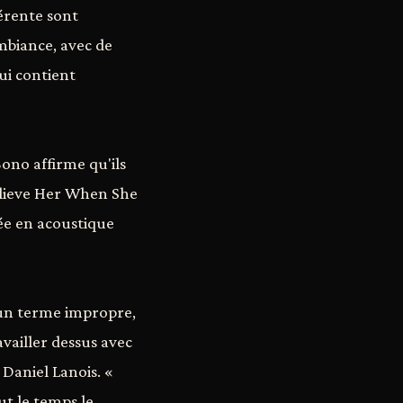
érente sont
mbiance, avec de
ui contient
ono affirme qu'ils
Believe Her When She
ée en acoustique
 un terme impropre,
availler dessus avec
Daniel Lanois. «
ut le temps le