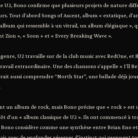
e U2, Bono confirme que plusieurs projets de nature diff
rs. Tout d'abord Songs of Ascent, album « extatique, d'a
 album qui ressemble à un vitrail, un album élégiaque », q
Zion », « Soon » et « Every Breaking Wave ».
genre, U2 travaille sur de la club music avec RedOne, et B
travail extraordinaire. Une des chansons s'appelle « I'll 
vrait aussi comprendre “North Star”, une ballade déjà jou
.
t un album de rock, mais Bono précise que « rock » est
lutôt d'un « album classique de U2 ». Ils ont commencé à tr
Bono considère comme une synthèse entre Brian Eno et 
ais avec de profondes réserves d'instinct qui prennent to