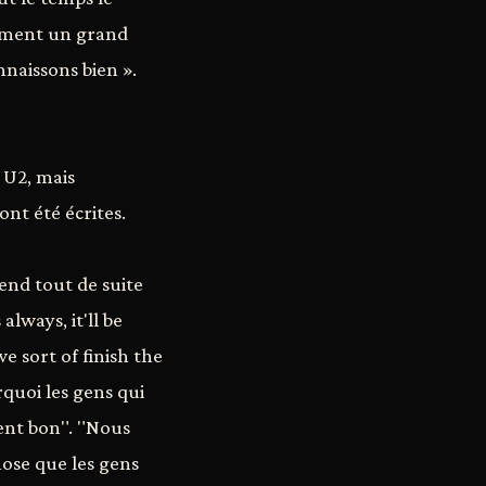
raiment un grand
naissons bien ».
 U2, mais
nt été écrites.
end tout de suite
lways, it'll be
e sort of finish the
urquoi les gens qui
ment bon". "Nous
hose que les gens