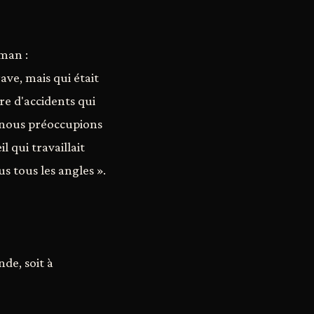
man :
ve, mais qui était
nre d'accidents qui
 nous préoccupions
l qui travaillait
s tous les angles ».
nde, soit à