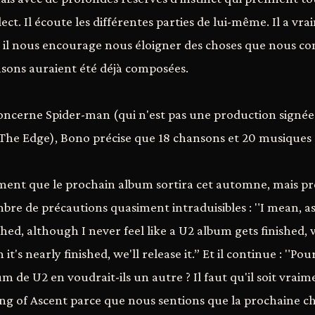
lect. Il écoute les différentes parties de lui-même. Il a v
 il nous encourage nous éloigner des choses que nous con
sons auraient été déjà composées.
concerne Spider-man (qui n'est pas une production signée
he Edge), Bono précise que 18 chansons et 20 musiques o
ent que le prochain album sortira cet automne, mais pr
e de précautions quasiment intraduisibles : "I mean, as a
shed, although I never feel like a U2 album gets finished, w
it's nearly finished, we'll release it.” Et il continue : "Po
um de U2 en voudrait-ils un autre ? Il faut qu'il soit vrai
ong of Ascent parce que nous sentions que la prochaine c