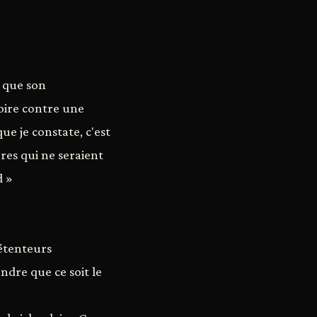
 que son
toire contre une
e je constate, c'est
ères qui ne seraient
d »
détenteurs
endre que ce soit le