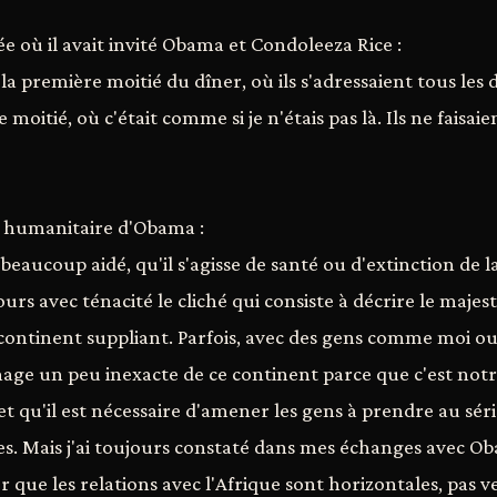
e où il avait invité Obama et Condoleeza Rice :
la première moitié du dîner, où ils s'adressaient tous les
 moitié, où c'était comme si je n'étais pas là. Ils ne faisa
n humanitaire d'Obama :
 beaucoup aidé, qu'il s'agisse de santé ou d'extinction de 
ujours avec ténacité le cliché qui consiste à décrire le maj
ontinent suppliant. Parfois, avec des gens comme moi ou
age un peu inexacte de ce continent parce que c'est notre
t qu'il est nécessaire d'amener les gens à prendre au sér
les. Mais j'ai toujours constaté dans mes échanges avec Ob
 que les relations avec l'Afrique sont horizontales, pas ver