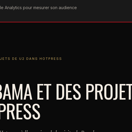
ogle Analytics pour mesurer son audience
COGRAPHIE
PAROLES
VIDÉOGRAPHIE
FORUMS
TEAM
DE U2 DANS HOTPRESS
JETS DE U2 DANS HOTPRESS
BAMA ET DES PROJE
PRESS