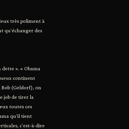
 deux très poliment à
ient qu'échanger des
la dette ». « Obama
estueux continent
 Bob (Geldorf), on
 job de tirer la
ieux toutes ces
ama qu'il tient
ticales, c'est-à-dire