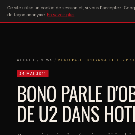
U2
Ce site utilise un cookie de session et, si vous l'acceptez, Go
achtung
ACTU
CONCERTS
DIS
de façon anonyme.
En savoir plus
.
ACCUEIL
ACCUEIL
NEWS
BONO PARLE D'OBAMA ET DES PROJETS 
ACCUEIL
/
NEWS
/
BONO PARLE D'OBAMA ET DES PRO
24 MAI 2011
BONO PARLE D'O
DE U2 DANS HOT