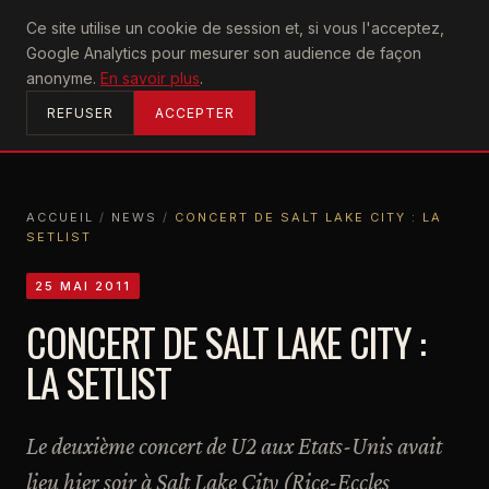
U2
Ce site utilise un cookie de session et, si vous l'acceptez,
achtung
Google Analytics pour mesurer son audience de façon
ACCUEIL
anonyme.
En savoir plus
.
REFUSER
ACCEPTER
ACCUEIL
/
NEWS
/
CONCERT DE SALT LAKE CITY : LA
SETLIST
ACCUEIL
NEWS
CONCERT DE SALT LAKE CITY : LA SETLIST
25 MAI 2011
CONCERT DE SALT LAKE CITY :
LA SETLIST
Le deuxième concert de U2 aux Etats-Unis avait
lieu hier soir à Salt Lake City (Rice-Eccles