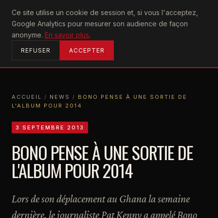
U2
Ce site utilise un cookie de session et, si vous l'acceptez,
achtung
Google Analytics pour mesurer son audience de façon
ACCUEIL
anonyme.
En savoir plus
.
REFUSER
ACCEPTER
ACCUEIL
/
NEWS
/
BONO PENSE À UNE SORTIE DE
L'ALBUM POUR 2014
ACCUEIL
NEWS
BONO PENSE À UNE SORTIE DE L'ALBUM POUR 2014
3 SEPTEMBRE 2013
BONO PENSE À UNE SORTIE DE
L'ALBUM POUR 2014
Lors de son déplacement au Ghana la semaine
dernière, le journaliste Pat Kenny a appelé Bono