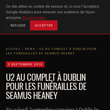
U2
Ce site utilise un cookie de session et, si vous l'acceptez,
achtung
Google Analytics pour mesurer son audience de façon
ACCUEIL
anonyme.
En savoir plus
.
REFUSER
ACCEPTER
ACCUEIL
/
NEWS
/
U2 AU COMPLET À DUBLIN POUR
LES FUNÉRAILLES DE SEAMUS HEANEY
ACCUEIL
NEWS
U2 AU COMPLET À DUBLIN POUR LES FUNÉRAILLES DE SEAMUS HEANEY
2 SEPTEMBRE 2013
U2 AU COMPLET À DUBLIN
POUR LES FUNÉRAILLES DE
SEAMUS HEANEY
En ce lundi 2 septembre se tenaient à Dublin les