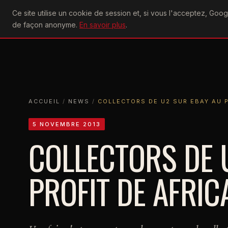
U2
Ce site utilise un cookie de session et, si vous l'acceptez, Go
achtung
ACTU
CONCERTS
DIS
de façon anonyme.
En savoir plus
.
ACCUEIL
ACCUEIL
NEWS
COLLECTORS DE U2 SUR EBAY AU PROFI
ACCUEIL
/
NEWS
/
COLLECTORS DE U2 SUR EBAY AU 
5 NOVEMBRE 2013
COLLECTORS DE 
PROFIT DE AFRI