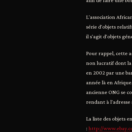
afin de faire une bo
L'association Afric
série d'objets relat
il s'agit d'objets g
Pour rappel, cette a
non lucratif dont la
en 2002 par une ban
année là en Afrique.
ancienne ONG se co
rendant à l'adresse 
La liste des objets e
:
http://www.ebay.