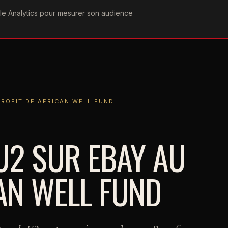
ogle Analytics pour mesurer son audience
COGRAPHIE
PAROLES
VIDÉOGRAPHIE
FORUMS
TEAM
T DE AFRICAN WELL FUND
PROFIT DE AFRICAN WELL FUND
U2 SUR EBAY AU
CAN WELL FUND