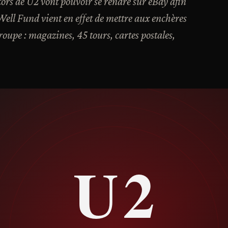
tors de U2 vont pouvoir se rendre sur eBay afin
Well Fund vient en effet de mettre aux enchères
roupe : magazines, 45 tours, cartes postales,