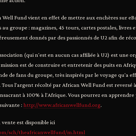
nne action.
an Well Fund vient en effet de mettre aux enchères sur e
ifs au groupe : magazines, 45 tours, cartes postales, livre
énéreusement donnés par des passionnés de U2 afin de réco
ssociation (qui n'est en aucun cas affiliée à U2) est une o
 mission est de construire et entretenir des puits en Afriq
de de fans du groupe, très inspirés par le voyage qu'a ef
 Tous l'argent récolté par African Well Fund est reversé à 
nsacrant à 100% à l'Afrique. Vous pourrez en apprendre 
suivante :
http://www.africanwellfund.org
.
n vente est disponible ici
com/sch/theafricanwellfund/m.html