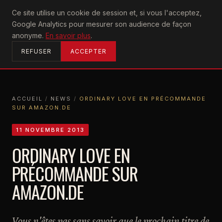
U2
Ce site utilise un cookie de session et, si vous l'acceptez,
achtung
Google Analytics pour mesurer son audience de façon
ACCUEIL
anonyme.
En savoir plus
.
REFUSER
ACCEPTER
ACCUEIL
/
NEWS
/
ORDINARY LOVE EN PRÉCOMMANDE
SUR AMAZON.DE
ACCUEIL
NEWS
ORDINARY LOVE EN PRÉCOMMANDE SUR AMAZON.DE
11 NOVEMBRE 2013
ORDINARY LOVE EN
PRÉCOMMANDE SUR
AMAZON.DE
Vous n'êtes pas sans savoir que le prochain titre de