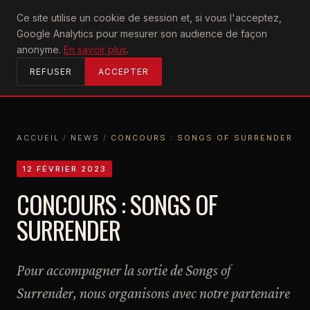
U2
Ce site utilise un cookie de session et, si vous l'acceptez,
achtung
Google Analytics pour mesurer son audience de façon
ACCUEIL
anonyme.
En savoir plus
.
REFUSER
ACCEPTER
ACCUEIL
/
NEWS
/
CONCOURS : SONGS OF SURRENDER
ACCUEIL
NEWS
CONCOURS : SONGS OF SURRENDER
12 FÉVRIER 2023
CONCOURS : SONGS OF
SURRENDER
Pour accompagner la sortie de Songs of
Surrender, nous organisons avec notre partenaire