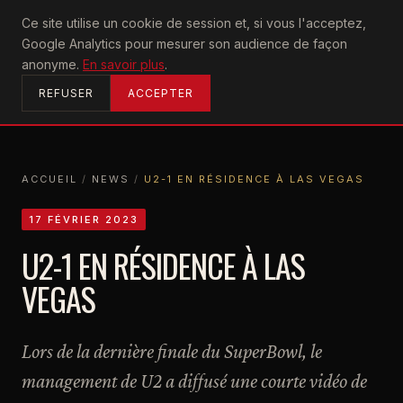
U2
Ce site utilise un cookie de session et, si vous l'acceptez,
achtung
Google Analytics pour mesurer son audience de façon
ACCUEIL
anonyme.
En savoir plus
.
REFUSER
ACCEPTER
ACCUEIL
/
NEWS
/
U2-1 EN RÉSIDENCE À LAS VEGAS
ACCUEIL
NEWS
U2-1 EN RÉSIDENCE À LAS VEGAS
17 FÉVRIER 2023
U2-1 EN RÉSIDENCE À LAS
VEGAS
Lors de la dernière finale du SuperBowl, le
management de U2 a diffusé une courte vidéo de