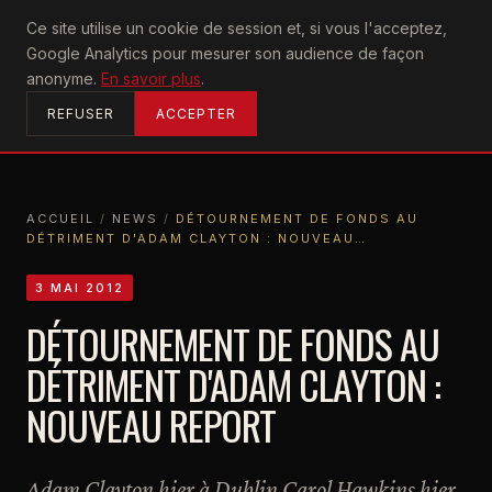
U2
Ce site utilise un cookie de session et, si vous l'acceptez,
achtung
Google Analytics pour mesurer son audience de façon
ACCUEIL
anonyme.
En savoir plus
.
REFUSER
ACCEPTER
ACCUEIL
/
NEWS
/
DÉTOURNEMENT DE FONDS AU
DÉTRIMENT D'ADAM CLAYTON : NOUVEAU…
ACCUEIL
NEWS
DÉTOURNEMENT DE FONDS AU DÉTRIMENT D'ADAM CLAYTON : NOUVEAU…
3 MAI 2012
DÉTOURNEMENT DE FONDS AU
DÉTRIMENT D'ADAM CLAYTON :
NOUVEAU REPORT
Adam Clayton hier à Dublin Carol Hawkins hier