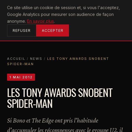
U2
Ce site utilise un cookie de session et, si vous l'acceptez,
achtung
Google Analytics pour mesurer son audience de façon
ACCUEIL
anonyme.
En savoir plus
.
REFUSER
ACCEPTER
ACCUEIL
/
NEWS
/
LES TONY AWARDS SNOBENT
SPIDER-MAN
ACCUEIL
NEWS
LES TONY AWARDS SNOBENT SPIDER-MAN
1 MAI 2012
LES TONY AWARDS SNOBENT
SPIDER-MAN
Si Bono et The Edge ont pris l'habitude
d'accumuler les récompenses avec le groupe U2, il