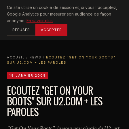
U2
Ce site utilise un cookie de session et, si vous l'acceptez,
achtung
Google Analytics pour mesurer son audience de façon
ACCUEIL
anonyme.
En savoir plus
.
REFUSER
ACCEPTER
ACCUEIL
/
NEWS
/
ECOUTEZ "GET ON YOUR BOOTS"
SUR U2.COM + LES PAROLES
ACCUEIL
NEWS
ECOUTEZ "GET ON YOUR BOOTS" SUR U2.COM + LES PAROLES
19 JANVIER 2009
ECOUTEZ "GET ON YOUR
BOOTS" SUR U2.COM + LES
PAROLES
"Get On Your Boots", le nouveau single de U2, est