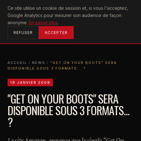
U2
Ce site utilise un cookie de session et, si vous l'acceptez,
achtung
Google Analytics pour mesurer son audience de façon
ACCUEIL
anonyme.
En savoir plus
.
REFUSER
ACCEPTER
ACCUEIL
/
NEWS
/
"GET ON YOUR BOOTS" SERA
DISPONIBLE SOUS 3 FORMATS... ?
ACCUEIL
NEWS
"GET ON YOUR BOOTS" SERA DISPONIBLE SOUS 3 FORMATS... ?
19 JANVIER 2009
"GET ON YOUR BOOTS" SERA
DISPONIBLE SOUS 3 FORMATS...
?
Le site Amazon, annonce que le single "Get On