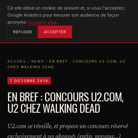
U2
Ce site utilise un cookie de session et, si vous l'acceptez,
achtung
Google Analytics pour mesurer son audience de façon
ACCUEIL
anonyme.
En savoir plus
.
REFUSER
ACCEPTER
ACCUEIL
/
NEWS
/
EN BREF : CONCOURS U2.COM, U2
CHEZ WALKING DEAD
ACCUEIL
NEWS
EN BREF : CONCOURS U2.COM, U2 CHEZ WALKING DEAD
7 OCTOBRE 2014
EN BREF : CONCOURS U2.COM,
U2 CHEZ WALKING DEAD
U2.com se réveille, et propose un concours réservé
exclusivement à ses abonnés (enfin, presque...)