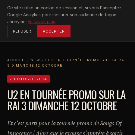
U2
Ce site utilise un cookie de session et, si vous l'acceptez,
achtung
Google Analytics pour mesurer son audience de façon
ACCUEIL
anonyme.
En savoir plus
.
REFUSER
ACCEPTER
ACCUEIL
/
NEWS
/
U2 EN TOURNÉE PROMO SUR LA RAI
3 DIMANCHE 12 OCTOBRE
ACCUEIL
NEWS
U2 EN TOURNÉE PROMO SUR LA RAI 3 DIMANCHE 12 OCTOBRE
7 OCTOBRE 2014
U2 EN TOURNÉE PROMO SUR LA
RAI 3 DIMANCHE 12 OCTOBRE
Et c'est parti pour la tournée promo de Songs Of
Innocence ! Alors que le groupe s'apprête à sortir