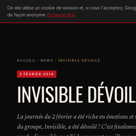
U2
Ce site utilise un cookie de session et, si vous l'acceptez, Go
achtung
ACTU
CONCERTS
DIS
de façon anonyme.
En savoir plus
.
ACCUEIL
ACCUEIL
NEWS
INVISIBLE DÉVOILÉ
ACCUEIL
/
NEWS
/
INVISIBLE DÉVOILÉ
3 FÉVRIER 2014
INVISIBLE DÉVOIL
La journée du 2 février a été riche en émotions et 
du groupe, Invisible, a été dévoilé ! C'est finaleme