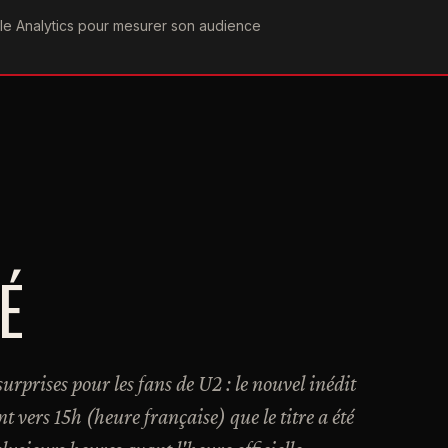
ogle Analytics pour mesurer son audience
COGRAPHIE
PAROLES
VIDÉOGRAPHIE
FORUMS
TEAM
É
surprises pour les fans de U2 : le nouvel inédit
nt vers 15h (heure française) que le titre a été