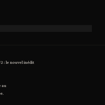
2 : le nouvel inédit
e au
e.