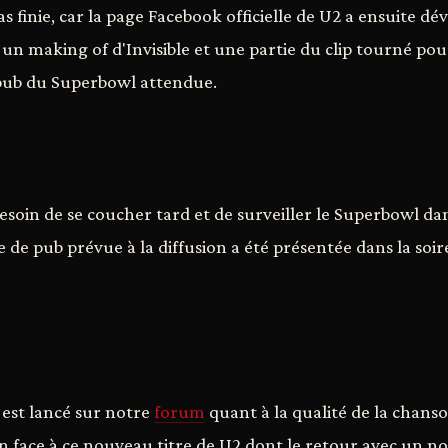
as finie, car la page Facebook officielle de U2 a ensuite dé
un making of d'Invisible et une partie du clip tourné po
 pub du Superbowl attendue.
esoin de se coucher tard et de surveiller le Superbowl dan
e de pub prévue à la diffusion a été présentée dans la so
 est lancé sur notre
forum
quant à la qualité de la chanso
un face à ce nouveau titre de U2 dont le retour avec un no