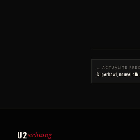
← ACTUALITÉ PRÉ
Superbowl, nouvel albu
U2
achtung