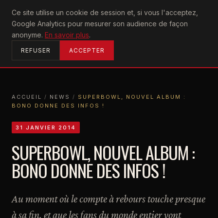
U2
Ce site utilise un cookie de session et, si vous l'acceptez,
achtung
Google Analytics pour mesurer son audience de façon
ACCUEIL
anonyme.
En savoir plus
.
REFUSER
ACCEPTER
ACCUEIL
/
NEWS
/
SUPERBOWL, NOUVEL ALBUM :
BONO DONNE DES INFOS !
ACCUEIL
NEWS
SUPERBOWL, NOUVEL ALBUM : BONO DONNE DES INFOS !
31 JANVIER 2014
SUPERBOWL, NOUVEL ALBUM :
BONO DONNE DES INFOS !
Au moment où le compte à rebours touche presque
à sa fin, et que les fans du monde entier vont